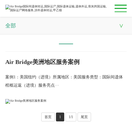
全部
首页
全部
关于我们
媒体报道与官方发布中心
亚太地区服务案例
Air Bridge美洲地区服务案例
全球网络
案例1：美国纽约（进境）所属地区：美国服务类型：国际间遗体
美洲地区服务案例
跨境遗体运输服务
棺柩运返（进境）服务亮点···
欧洲地区服务案例
服务实例
联系我们
非洲地区服务案例
首页
1
1/1
尾页
English
中东地区服务案例