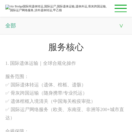
全部
首页
全部
关于我们
服务核心
媒体报道与官方发布中心
服务优势
1. 国际遗体运输｜全球合规化操作
全球网络
服务范围：
服务核心
跨境遗体运输服务
✅ 国际遗体转运（遗体、棺柩、遗骸）
✅ 骨灰跨国运输（随身携带/专业托运）
服务流程
服务实例
✅ 遗体棺柩入境清关（中国海关检疫审批）
✅ 国际运尸网络服务（欧美、东南亚、非洲等200+城市直
联系我们
服务体系
达）
English
合规保障：
跨境协作